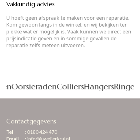
Vakkundig advies
U hoeft geen afspraak te maken voor een reparatie.
Kom gewoon langs in de winkel, en wij bekijken ter
plekke wat er mogelijk is. Vaak kunnen we direct een
prijsindicatie geven en in sommige gevallen de
reparatie zelfs meteen uitvoeren.
den
Oorsieraden
Colliers
Hangers
Ringen
Contactgegevens
Tel
: 0180 424 470
Email
:
info@juwelierkrul.nl