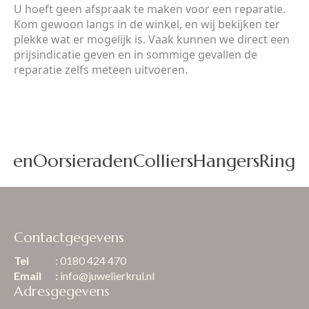
U hoeft geen afspraak te maken voor een reparatie.
Kom gewoon langs in de winkel, en wij bekijken ter
plekke wat er mogelijk is. Vaak kunnen we direct een
prijsindicatie geven en in sommige gevallen de
reparatie zelfs meteen uitvoeren.
den
Oorsieraden
Colliers
Hangers
Ringe
Contactgegevens
Tel
: 0180 424 470
Email
:
info@juwelierkrul.nl
Adresgegevens