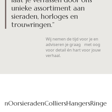
unieke assortiment aan
sieraden, horloges en
trouwringen.”
Wij nemen de tijd voor je en
adviseren je graag met oog
voor detail én hart voor jouw
verhaal.
en
Oorsieraden
Colliers
Hangers
Ringen
H