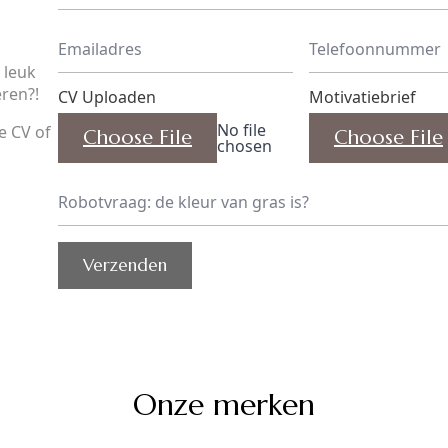
Emailadres
Telefoonnummer
*
*
t leuk
ren?!
CV Uploaden
Motivatiebrief
No file
e CV of
Choose File
Choose File
chosen
Robotvraag:
*
Verzenden
Onze merken