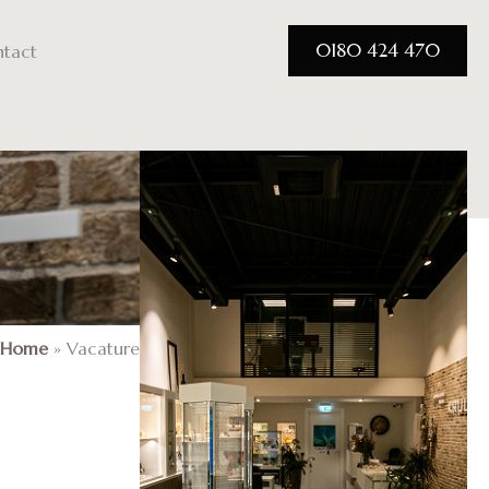
0180 424 470
tact
Home
»
Vacature