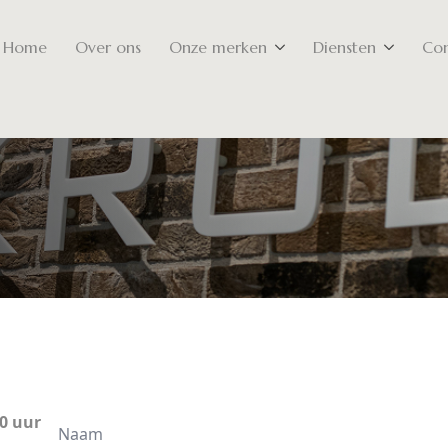
Home
Over ons
Onze merken
Diensten
Con
Naam
0 uur