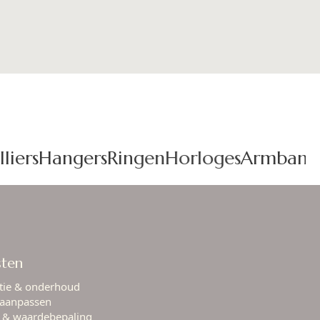
iers
Hangers
Ringen
Horloges
Armbande
sten
tie & onderhoud
aanpassen
e & waardebepaling