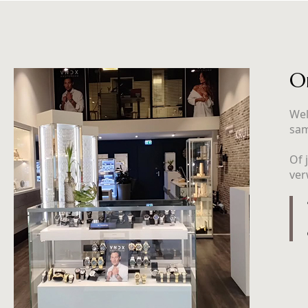
O
Wel
sa
Of 
ver