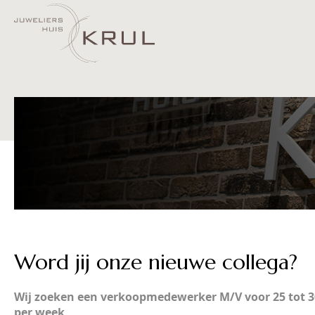
Word jij onze nieuwe collega?
Wij zoeken een verkoopmedewerker M/V voor 25 tot 3
per week