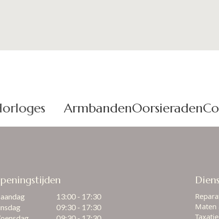
rloges
Armbanden
Oorsieraden
Coll
peningstijden
Dien
Repara
aandag
13:00 - 17:30
Maten 
insdag
09:30 - 17:30
Taxati
oensdag
09:30 - 17:30